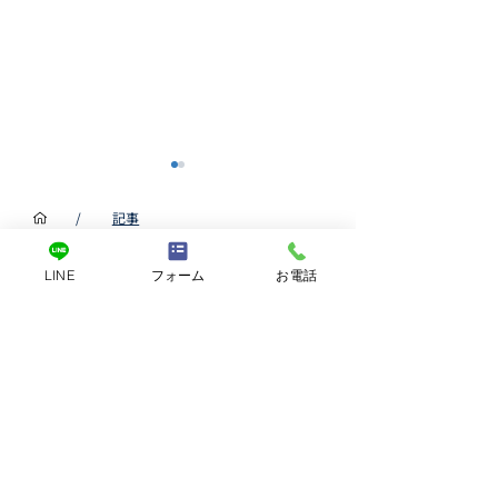
/
記事
LINE
フォーム
お電話
CONTACT
​まずはお気軽にご相談ください。
お客様の声 株式会社ひ
お客様の声 株
とよこい様
イワブライテッ
＼ まずはメールから ／
メールでのお問い合わせ