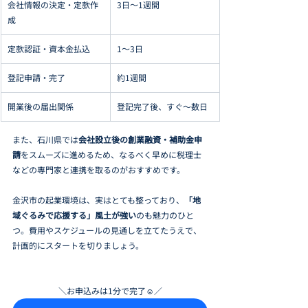
会社情報の決定・定款作
3日〜1週間
成
定款認証・資本金払込
1〜3日
登記申請・完了
約1週間
開業後の届出関係
登記完了後、すぐ〜数日
また、石川県では
会社設立後の創業融資・補助金申
請
をスムーズに進めるため、なるべく早めに税理士
などの専門家と連携を取るのがおすすめです。
金沢市の起業環境は、実はとても整っており、
「地
域ぐるみで応援する」風土が強い
のも魅力のひと
つ。費用やスケジュールの見通しを立てたうえで、
計画的にスタートを切りましょう。
＼お申込みは1分で完了☺／