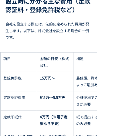
設立時にかかる主な費用（定款
認証料・登録免許税など）
会社を設立する際には、法的に定められた費用が発
生します。以下は、株式会社を設立する場合の一例
です。
項目
金額の目安（株式
補足
会社）
登録免許税
15万円〜
最低額。資本金に
よって増加あり
定款認証費用
約5万〜5.5万円
公証役場での手続
きが必要
定款印紙代
4万円（※電子定
紙で提出する場合
款なら不要）
のみ必要