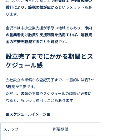
とはいえ、法人化することで
経費計上や役員報酬の
設計により、節税の幅が広がる
というメリットもあ
ります。
金沢市は中小企業支援が手厚い地域でもあり、
市内
の創業者向け融資や支援制度を活用すれば、運転資
金の不安を軽減することも可能
です。
設立完了までにかかる期間とス
ケジュール感
会社設立の準備から登記完了まで、一般的には
約2〜
3週間
が目安です。
ただし、書類の不備やスケジュールの調整が必要に
なると、もう少し長引くこともあります。
📅スケジュールイメージ📅
ステップ
所要期間