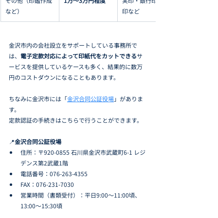
その他（印鑑作成
1万〜3万円程度
実印・銀行印・角
など）
印など
金沢市内の会社設立をサポートしている事務所で
は、
電子定款対応によって印紙代をカットできる
サ
ービスを提供しているケースも多く、結果的に数万
円のコストダウンになることもあります。
ちなみに金沢市には「
金沢合同公証役場
」がありま
す。
定款認証の手続きはこちらで行うことができます。
📍
金沢合同公証役場
住所：〒920-0855 石川県金沢市武蔵町6-1 レジ
デンス第2武蔵1階
電話番号：076-263-4355
FAX：076-231-7030
営業時間（書類受付）：平日9:00～11:00頃、
13:00～15:30頃