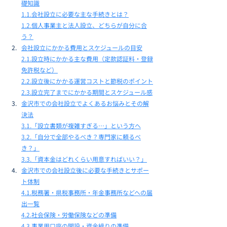
礎知識
1.1.会社設立に必要な主な手続きとは？
1.2.個人事業主と法人設立、どちらが自分に合
う？
会社設立にかかる費用とスケジュールの目安
2.1.設立時にかかる主な費用（定款認証料・登録
免許税など）
2.2.設立後にかかる運営コストと節税のポイント
2.3.設立完了までにかかる期間とスケジュール感
金沢市での会社設立でよくあるお悩みとその解
決法
3.1.「設立書類が複雑すぎる…」という方へ
3.2.「自分で全部やるべき？専門家に頼るべ
き？」
3.3.「資本金はどれくらい用意すればいい？」
金沢市での会社設立後に必要な手続きとサポー
ト体制
4.1.税務署・県税事務所・年金事務所などへの届
出一覧
4.2.社会保険・労働保険などの準備
4.3.事業用口座の開設・資金繰りの準備