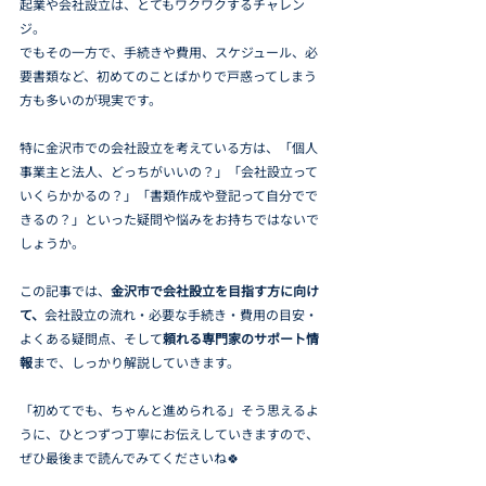
起業や会社設立は、とてもワクワクするチャレン
ジ。
でもその一方で、手続きや費用、スケジュール、必
要書類など、初めてのことばかりで戸惑ってしまう
方も多いのが現実です。
特に金沢市での会社設立を考えている方は、「個人
事業主と法人、どっちがいいの？」「会社設立って
いくらかかるの？」「書類作成や登記って自分でで
きるの？」といった疑問や悩みをお持ちではないで
しょうか。
この記事では、
金沢市で会社設立を目指す方に向け
て、
会社設立の流れ・必要な手続き・費用の目安・
よくある疑問点、そして
頼れる専門家のサポート情
報
まで、しっかり解説していきます。
「初めてでも、ちゃんと進められる」そう思えるよ
うに、ひとつずつ丁寧にお伝えしていきますので、
ぜひ最後まで読んでみてくださいね🍀