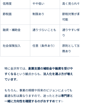
信用度
やや低い
高く見られやすい
節税面
制限あり
節税対策が柔軟に
可能
融資・補助金
通りづらいことも
通りやすい傾向あ
り
社会保険加入
任意（条件あり）
原則として加入義
務あり
特に金沢市では、
創業支援の補助金や融資を受けや
すくなる
という観点からも、
法人化を選ぶ方が増え
ています
。
もちろん、事業の規模や将来のビジョンによっても
最適な形は異なりますので、迷ったときは
専門家と
一緒に方向性を確認するのがおすすめ
です✨