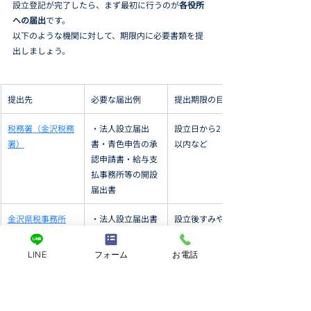
設立登記が完了したら、まず最初に行うのが
各役所
への届出
です。
以下のような機関に対して、期限内に必要書類を提
出しましょう。
提出先
必要な届出例
提出期限の目安
税務署（金沢税務
・法人設立届出
設立日から2ヶ月
署）
書・青色申告の承
以内など
認申請書・給与支
払事務所等の開設
届出書
金沢県税事務所
・法人設立届出書
設立後すみやかに
年金事務所（金沢
・健康保険・厚生
最初の給与支払日
LINE
フォーム
お電話
北年金事務所、金
年金の新規適用届
までに
沢南年金事務所）
労働基準監督署・
・労災保険・雇用
雇用開始後10日以