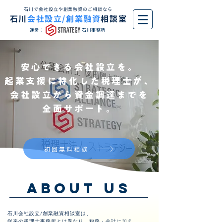
石川で会社設立や創業融資のご相談なら
石川
会社設立/創業融資
相談室
運営：
石川事務所
安心できる会社設立を。
起業支援に特化した税理士が、
会社設立から資金調達までを
全面サポート。
初回無料相談
ABOUT US
石川会社設立/創業融資相談室は、
従来の税理士事務所とは異なり、税務・会計に加え、