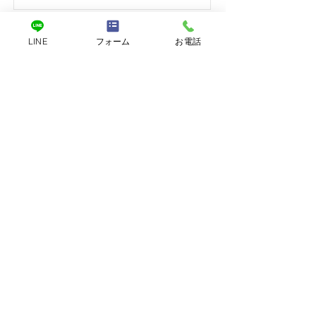
もっと見る
LINE
フォーム
お電話
​COLUMN
7月30日
特定創業支援事業って？石川県での活用法とその概
要を解説！